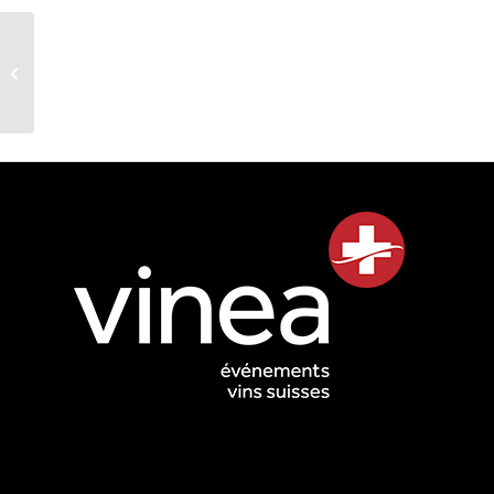
Grand Prix du Vin Suisse
: le domaine viticole
valaisan Leukersonne
reçoit...