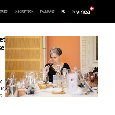
OURS
INSCRIPTION
PALMARÈS
FR
et
se
90
ité,
t