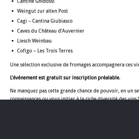
Cantine Ghidossi
Weingut zur alten Post
Cagi – Cantina Giubiasco
Caves du Château d’Auvernier
Liesch Weinbau
Cofigo – Les Trois Terres
Une sélection exclusive de fromages accompagnera ces vin
L’événement est gratuit sur inscription préalable.
Ne manquez pas cette grande chance de pouvoir, en un seu
connaissances ou vous initier à la riche diversité des vins !
Billetterie en ligne
Avec le précieux soutien de: